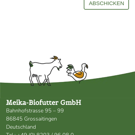
Meika-Biofutter GmbH
Bahnhofstrasse 95 – 99
86845 Grossaitingen
Deutschland
Tel.:
+49 (0) 8203 / 96 08 0