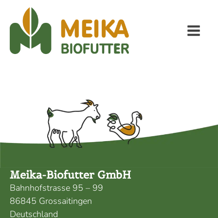
Meika-Biofutter GmbH
Bahnhofstrasse 95 – 99
86845 Grossaitingen
Deutschland